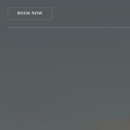
CCookie-styringspanel
BOOK NOW