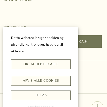
SPA & WELLNESS
NYHEDSBREV
Hold dig opdateret med nyheder og tilbud.
Dette websted bruger cookies og
EMAIL
BEKRÆFT
giver dig kontrol over, hvad du vil
aktivere
OK, ACCEPTER ALLE
AFVIS ALLE COOKIES
TILPAS
© CORI HORNBÆK HOTEL
2026
PRIVACY POLICY