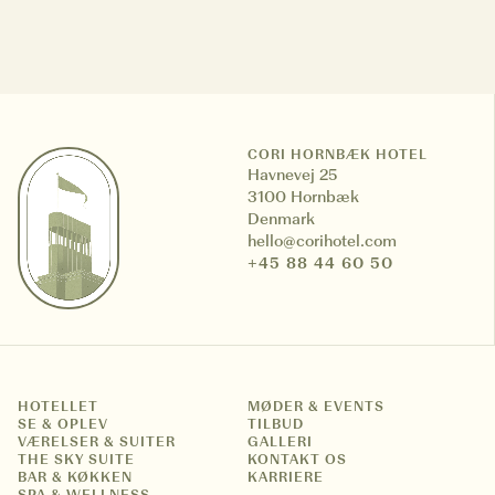
CCookie-styringspanel
CORI HORNBÆK HOTEL
Havnevej 25
3100 Hornbæk
Denmark
hello@corihotel.com
+45 88 44 60 50
HOTELLET
MØDER & EVENTS
SE & OPLEV
TILBUD
VÆRELSER & SUITER
GALLERI
THE SKY SUITE
KONTAKT OS
BAR & KØKKEN
KARRIERE