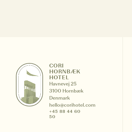
CCookie-styringspanel
CORI
HORNBÆK
HOTEL
Havnevej 25
3100 Hornbæk
Denmark
hello@corihotel.com
+45 88 44 60
50