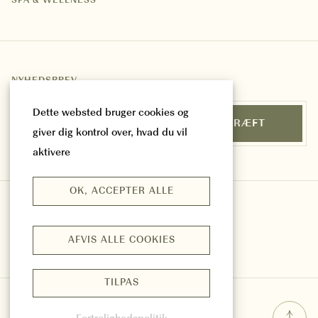
SPA & WELLNESS
NYHEDSBREV
Hold dig opdateret med nyheder og tilbud.
Dette websted bruger cookies og
EMAIL
BEKRÆFT
giver dig kontrol over, hvad du vil
aktivere
OK, ACCEPTER ALLE
AFVIS ALLE COOKIES
TILPAS
© CORI HORNBÆK HOTEL
2026
PRIVACY POLICY