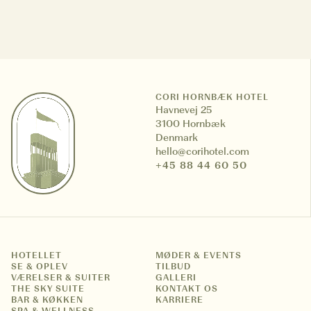
CCookie-styringspanel
CORI HORNBÆK HOTEL
Havnevej 25
3100 Hornbæk
Denmark
hello@corihotel.com
+45 88 44 60 50
HOTELLET
MØDER & EVENTS
SE & OPLEV
TILBUD
VÆRELSER & SUITER
GALLERI
THE SKY SUITE
KONTAKT OS
BAR & KØKKEN
KARRIERE