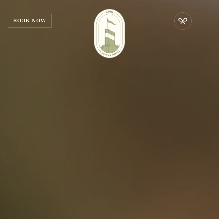
CCookie-styringspanel
BOOK NOW