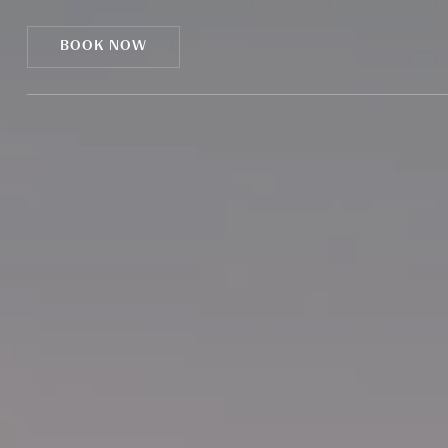
CCookie-styringspanel
BOOK NOW