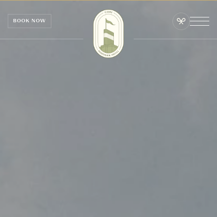
CCookie-styringspanel
BOOK NOW